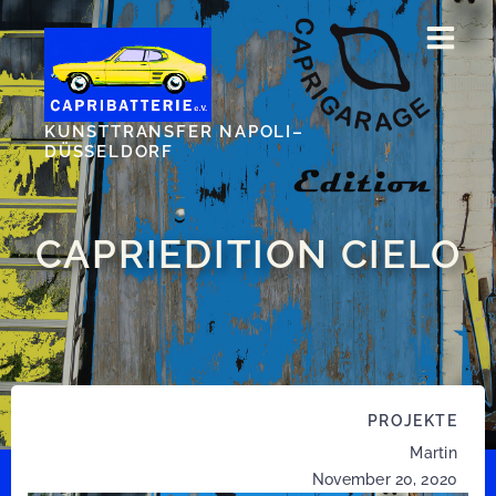
Zum
Inhalt
springen
KUNSTTRANSFER NAPOLI–
DÜSSELDORF
CAPRIEDITION CIELO
PROJEKTE
Martin
November 20, 2020