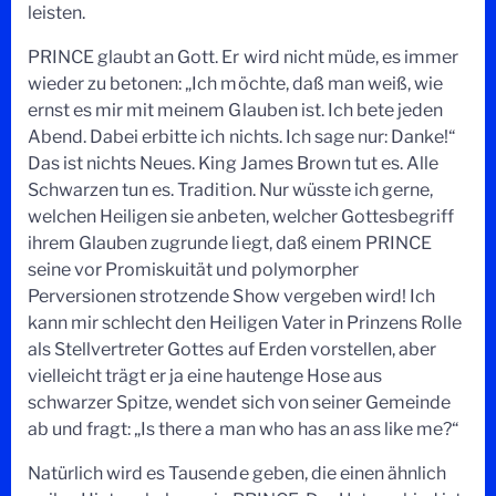
leisten.
PRINCE glaubt an Gott. Er wird nicht müde, es immer
wieder zu betonen: „Ich möchte, daß man weiß, wie
ernst es mir mit meinem Glauben ist. Ich bete jeden
Abend. Dabei erbitte ich nichts. Ich sage nur: Danke!“
Das ist nichts Neues. King James Brown tut es. Alle
Schwarzen tun es. Tradition. Nur wüsste ich gerne,
welchen Heiligen sie anbeten, welcher Gottesbegriff
ihrem Glauben zugrunde liegt, daß einem PRINCE
seine vor Promiskuität und polymorpher
Perversionen strotzende Show vergeben wird! Ich
kann mir schlecht den Heiligen Vater in Prinzens Rolle
als Stellvertreter Gottes auf Erden vorstellen, aber
vielleicht trägt er ja eine hautenge Hose aus
schwarzer Spitze, wendet sich von seiner Gemeinde
ab und fragt: „Is there a man who has an ass like me?“
Natürlich wird es Tausende geben, die einen ähnlich