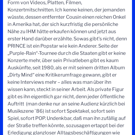
Form von Videos, Platten, Filmen,
Konzertmitschnitten. Ich kenne keinen, der jemanden
wüsste, dessen entfernter Cousin einen reichen Onkel
in Amerika hat, der sich kurzfristig die persönliche
Nähe zu IHM hätte erkaufen können und jetzt aus
erster Hand darüber erzählte. Sowas gibt’s nicht, denn
PRINCE ist ein Popstar wie kein Anderer. Seite der
„Purple-Rain“-Tournee durch die Staaten gibt er keine
Konzerte mehr, über sein Privatleben gibt es kaum
Auskünfte, seit 1980, als er mit seinem dritten Album
„Dirty Mind“ eine Kritikerumfrage gewann, gibt er
keine Interviews mehr – alles was man über ihn
wissen kann, steckt in seiner Arbeit. Als private Figur
gibt es ihn eigentlich gar nicht, denn jeder öffentliche
Auftritt (man denke nur an seine Audienz kürzlich bei
Musikszene `86) ist sofort Spektakel, sofort sein
Spiel, sofort POP. Undenkbar, daß man ihn zufällig auf
der Straße treffen könnte, sozusagen ertappt bei der
Erledigung glanzloser Alltagsbeschäftigungen wie