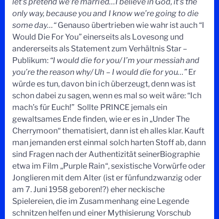
let’s pretend we’re married…I believe in God, it’s the
only way, because you and I know we’re going to die
some day…“
Genauso übertrieben wie wahr ist auch “I
Would Die For You” einerseits als Lovesong und
andererseits als Statement zum Verhältnis Star –
Publikum:
“I would die for you/ I’m your messiah and
you’re the reason why/ Uh – I would die for you…”
Er
würde es tun, davon bin ich überzeugt, denn was ist
schon dabei zu sagen, wenn es mal so weit wäre: “Ich
mach’s für Euch!” Sollte PRINCE jemals ein
gewaltsames Ende finden, wie er es in „Under The
Cherrymoon“ thematisiert, dann ist eh alles klar. Kauft
man jemanden erst einmal solch harten Stoff ab, dann
sind Fragen nach der Authentizität seinerBiographie
etwa im Film „Purple Rain“, sexistische Vorwürfe oder
Jonglieren mit dem Alter (ist er fünfundzwanzig oder
am 7. Juni 1958 geboren!?) eher neckische
Spielereien, die im Zusammenhang eine Legende
schnitzen helfen und einer Mythisierung Vorschub