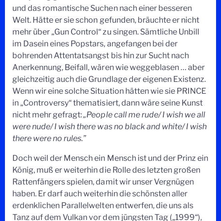
und das romantische Suchen nach einer besseren
Welt. Hätte er sie schon gefunden, bräuchte er nicht
mehr über „Gun Control“ zu singen. Sämtliche Unbill
im Dasein eines Popstars, angefangen bei der
bohrenden Attentatsangst bis hin zur Sucht nach
Anerkennung, Beifall, wären wie weggeblasen … aber
gleichzeitig auch die Grundlage der eigenen Existenz.
Wenn wir eine solche Situation hätten wie sie PRINCE
in „Controversy“ thematisiert, dann wäre seine Kunst
nicht mehr gefragt:
„People call me rude/ I wish we all
were nude/ I wish there was no black and white/ I wish
there were no rules.”
Doch weil der Mensch ein Mensch ist und der Prinz ein
König, muß er weiterhin die Rolle des letzten großen
Rattenfängers spielen, damit wir unser Vergnügen
haben. Er darf auch weiterhin die schönsten aller
erdenklichen Parallelwelten entwerfen, die uns als
Tanz auf dem Vulkan vor dem jüngsten Tag („1999“),