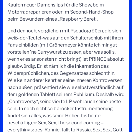
Kaufen neuer Damenslips für die Show, beim
Motorradreparieren oder im Second-Hand-Shop
beim Bewundern eines „Raspberry Beret“.
Und dennoch, verglichen mit Pseudogrößen, die sich
weiß-der-Teufel-was auf den Schulterschluß mit ihren
Fans einbilden (mit Grönemeyer könnte ich mir gut
vorstellen ’ne Currywurst zu essen, aber was soll’s,
wenn er es ansonsten nicht bringt) ist PRINCE absolut
glaubwürdig. Er ist nämlich die Inkarnation des
Widersprüchlichen, des Gegensatzes schlechthin.
Wie kein anderer kehrt er seine inneren Kontroversen
nach außen, präsentiert sie wie selbstverständlich auf
dem goldenen Tablett seinem Publikum. Deshalb wird
„Controversy“, seine vierte LP wohl auch seine beste
sein.. In noch nicht so barocker Instrumentierung
findet sich alles, was seine Hoheit bis heute
beschäftigen: Sex, Sex, the second coming –
everything goes; Ronnie, talk to Russia, Sex, Sex, Gott