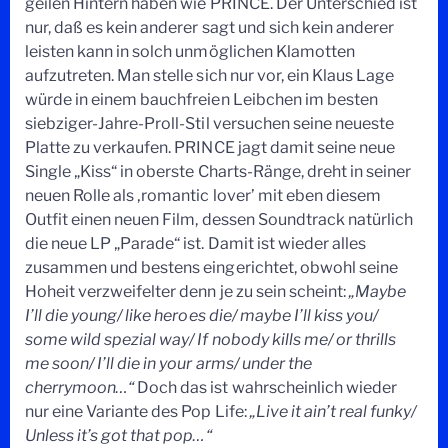
geilen Hintern haben wie PRINCE. Der Unterschied ist
nur, daß es kein anderer sagt und sich kein anderer
leisten kann in solch unmöglichen Klamotten
aufzutreten. Man stelle sich nur vor, ein Klaus Lage
würde in einem bauchfreien Leibchen im besten
siebziger-Jahre-Proll-Stil versuchen seine neueste
Platte zu verkaufen. PRINCE jagt damit seine neue
Single „Kiss“ in oberste Charts-Ränge, dreht in seiner
neuen Rolle als ‚romantic lover’ mit eben diesem
Outfit einen neuen Film, dessen Soundtrack natürlich
die neue LP „Parade“ ist. Damit ist wieder alles
zusammen und bestens eingerichtet, obwohl seine
Hoheit verzweifelter denn je zu sein scheint:
„Maybe
I’ll die young/ like heroes die/ maybe I’ll kiss you/
some wild spezial way/ If nobody kills me/ or thrills
me soon/ I’ll die in your arms/ under the
cherrymoon…“
Doch das ist wahrscheinlich wieder
nur eine Variante des Pop Life:
„Live it ain’t real funky/
Unless it’s got that pop…“