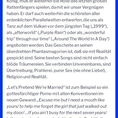
König, muß er weiterhin die Rolle des letzten großen
Rattenfängers spielen, damit wir unser Vergnügen
haben. Er darf auch weiterhin die schönsten aller
erdenklichen Parallelwelten entwerfen, die uns als
Tanz auf dem Vulkan vor dem jüngsten Tag („1999“),
als „afterworld“ („Purple Rain“) oder als „wonderful
trip“ through our time“ („Around The World In A Day“)
angeboten werden. Das Gescheite an seinen
überdrehten Phantasmagorien ist, daß sie mit Realität
gespickt sind. Seine besten Songs sind nicht einfach
blöde Träumereien. Sie verbinden Unvereinbares, sind
Übertreibung, Prahlerei, purer Sex (nie ohne Liebe!),
Religion und Realität.
„Let’s Pretend We’re Married“ ist zum Beispiel so ein
gottesfürchtiger Porno mit alten Konventionen im
neuen Gewand:
„Excuse me but I need a mouth like
yours/ to help me forget the girl that just walked out
my door/ …If you ain’t busy for the next seven years/